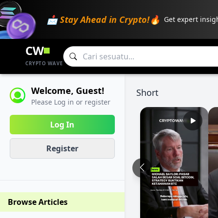
📩 Stay Ahead in Crypto!🔥
Get expert insig
CW
CRYPTO WAVE
Welcome, Guest!
Short
Please Log in or register
Log In
Register
Browse Articles