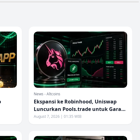
News - Altcoins
p
Ekspansi ke Robinhood, Uniswap
Luncurkan Pools.trade untuk Garap
Pasar Memecoin
August 7, 2026 | 01:35 WIB