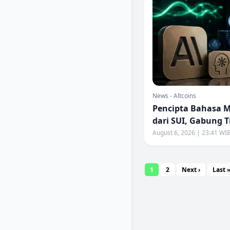
News - Altcoins
Pencipta Bahasa 
dari SUI, Gabung T
August 6, 2026 | 23:41 WI
1
2
Next ›
Last 