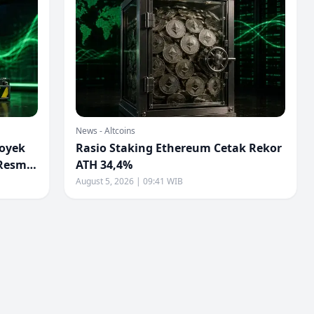
News - Altcoins
royek
Rasio Staking Ethereum Cetak Rekor
 Resmi
ATH 34,4%
August 5, 2026 | 09:41 WIB