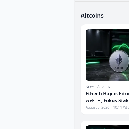
Altcoins
News - Altcoins
Ether.fi Hapus Fitu
weETH, Fokus Stak
August 8, 2026 | 10:11 WI