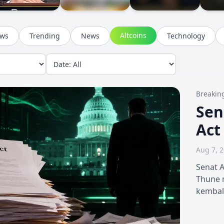
Altcoins
ews
Trending
News
Technology
Breakin
Sen
Act
Aug 7, 
Senat 
Thune 
kembal