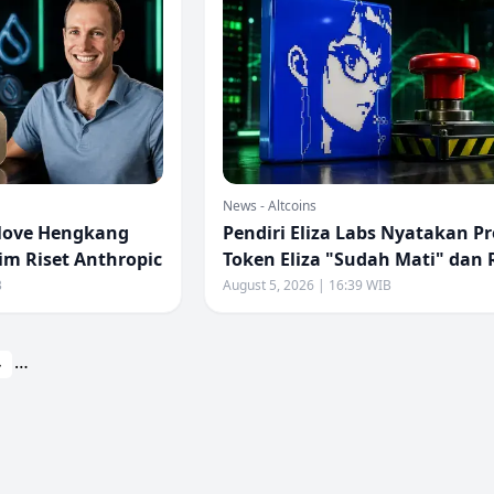
News - Altcoins
Move Hengkang
Pendiri Eliza Labs Nyatakan P
im Riset Anthropic
Token Eliza "Sudah Mati" dan
Dihentikan
B
August 5, 2026 | 16:39 WIB
…
»