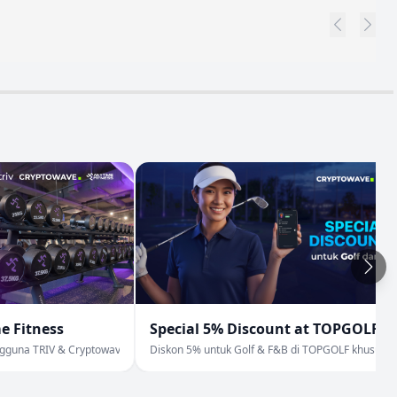
e Fitness
Special 5% Discount at TOPGOLF
ngguna TRIV & Cryptowave
Diskon 5% untuk Golf & F&B di TOPGOLF khusus p