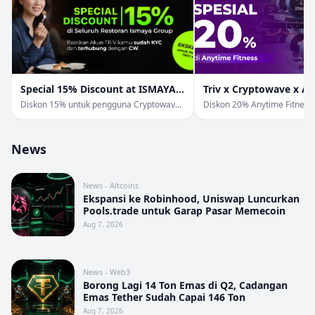
Special 15% Discount at ISMAYA
Triv x Cryptowave x A
Group
Fitness
Diskon 15% untuk pengguna Cryptowave
Diskon 20% Anytime Fitness
& Triv di Ismaya Group.
Pengguna TRIV & Cryptowav
News
News - Altcoins
Ekspansi ke Robinhood, Uniswap Luncurkan
Pools.trade untuk Garap Pasar Memecoin
Aug 7, 2026
News - Web3
Borong Lagi 14 Ton Emas di Q2, Cadangan
Emas Tether Sudah Capai 146 Ton
Aug 7, 2026