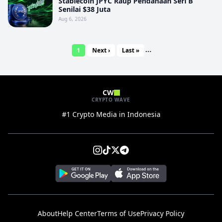
Stablecoin JPYC Raup Pendanaan Seri B
Senilai $38 Juta
Aug 6, 2026
…
1
Next ›
Last »
CW
CRYPTO WAVE
#1 Crypto Media in Indonesia
About
Help Center
Terms of Use
Privacy Policy