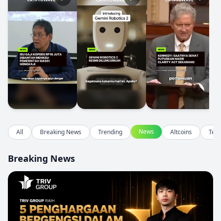
News
All
Breaking News
Trending
Altcoins
Tec
Breaking News