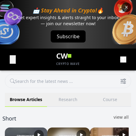
📩 Stay Ahead in Crypto!🔥
Get expert insights & alerts straight to your inbox
— join our newsletter now!
Subscribe
CW
CRYPTO WAVE
Browse Articles
Research
Course
view all
Short