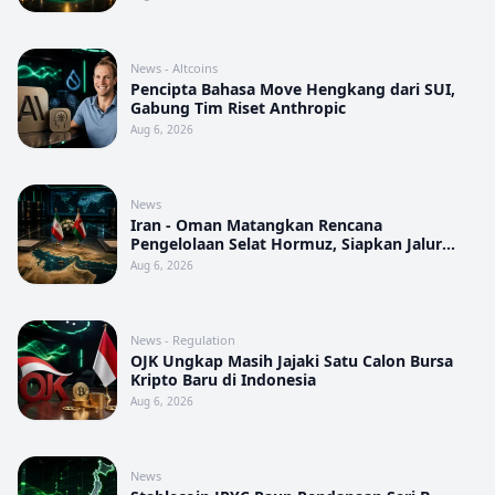
News - Altcoins
Pencipta Bahasa Move Hengkang dari SUI,
Gabung Tim Riset Anthropic
Aug 6, 2026
News
Iran - Oman Matangkan Rencana
Pengelolaan Selat Hormuz, Siapkan Jalur
Khusus dan Denda 20%
Aug 6, 2026
News - Regulation
OJK Ungkap Masih Jajaki Satu Calon Bursa
Kripto Baru di Indonesia
Aug 6, 2026
News