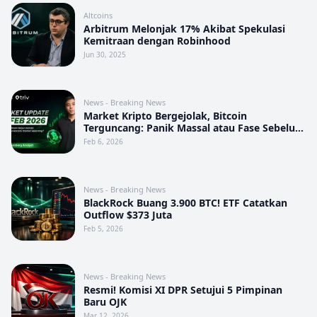
Altcoins
Arbitrum Melonjak 17% Akibat Spekulasi
Kemitraan dengan Robinhood
Jun 30, 2025
News - Breaking News
Market Kripto Bergejolak, Bitcoin
Terguncang: Panik Massal atau Fase Sebelum
Pergerakan Besar?
Feb 6, 2026
News - Breaking News
BlackRock Buang 3.900 BTC! ETF Catatkan
Outflow $373 Juta
Feb 5, 2026
News - Breaking News
Resmi! Komisi XI DPR Setujui 5 Pimpinan
Baru OJK
Mar 12, 2026