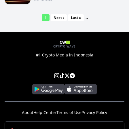
…
1
Next ›
Last »
CW
CRYPTO WAVE
#1 Crypto Media in Indonesia
About
Help Center
Terms of Use
Privacy Policy