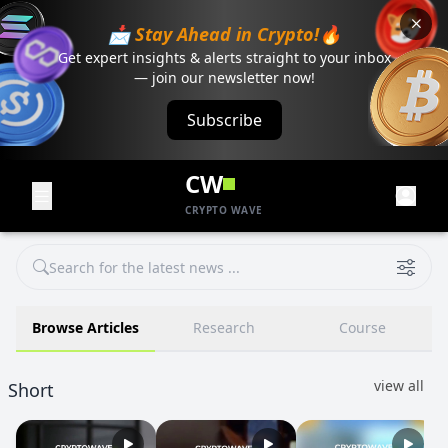
📩 Stay Ahead in Crypto!🔥
Get expert insights & alerts straight to your inbox
— join our newsletter now!
Subscribe
CW
CRYPTO WAVE
Browse Articles
Research
Course
view all
Short