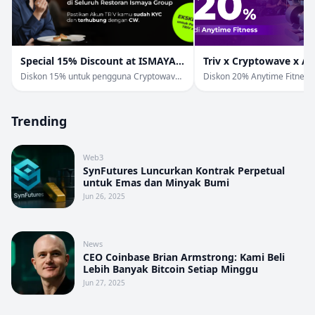
Special 15% Discount at ISMAYA
Triv x Cryptowave x A
Group
Fitness
Diskon 15% untuk pengguna Cryptowave
Diskon 20% Anytime Fitness
& Triv di Ismaya Group.
Pengguna TRIV & Cryptowav
Trending
Web3
SynFutures Luncurkan Kontrak Perpetual
untuk Emas dan Minyak Bumi
Jun 26, 2025
News
CEO Coinbase Brian Armstrong: Kami Beli
Lebih Banyak Bitcoin Setiap Minggu
Jun 27, 2025