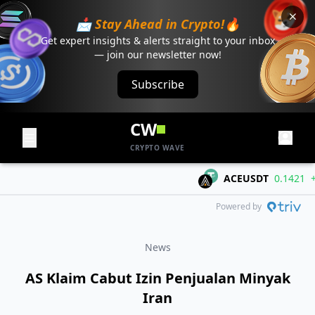
📩 Stay Ahead in Crypto!🔥
Get expert insights & alerts straight to your inbox
— join our newsletter now!
Subscribe
CW
CRYPTO WAVE
ACEUSDT
0.1421
+0.0
Powered by
News
AS Klaim Cabut Izin Penjualan Minyak
Iran