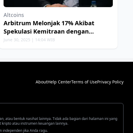
Altcoins
Arbitrum Melonjak 17% Akibat
Spekulasi Kemitraan dengan
Robinhood
June 30, 2025 | 14:04 WIB
About
Help Center
Terms of Use
Privacy Policy
an, atau bentuk nasihat lainnya. Tidak ada bagian dari halaman ini yang
kripto atau instrumen keuangan lainnya.
n independen jika Anda ragu.