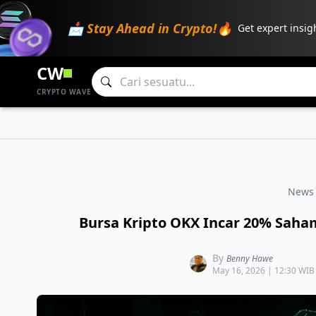
📩 Stay Ahead in Crypto!🔥
Get expert insig
CW
CRYPTO WAVE
News 
Bursa Kripto OKX Incar 20% Saha
By
Benny Hawe
May 16, 2026 | 12:30 WIB