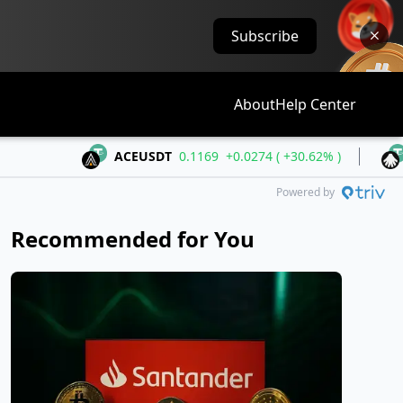
Subscribe
About
Help Center
ACEUSDT
0.1169
+0.0274 ( +30.62% )
ALLOUSD
Powered by
Recommended for You