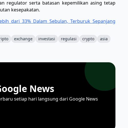
juan regulator serta batasan kepemilikan asing tetap
jutan kesepakatan.
Lebih dari 33% Dalam Sebulan, Terburuk Sepanjang
ripto
exchange
investasi
regulasi
crypto
asia
Google News
erbaru setiap hari langsung dari Google News