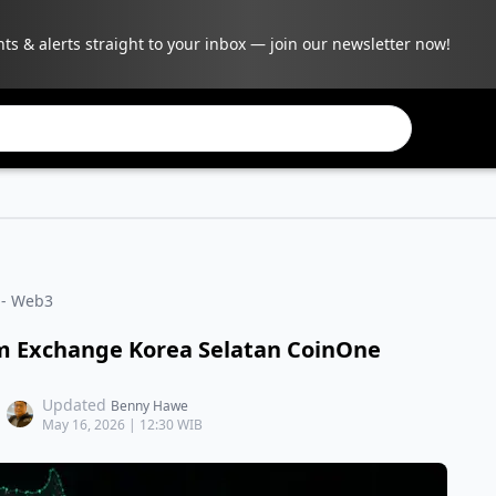
hts & alerts straight to your inbox — join our newsletter now!
- Web3
m Exchange Korea Selatan CoinOne
Updated
Benny Hawe
May 16, 2026 | 12:30 WIB