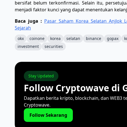
bersifat belum terkonfirmasi. Selain itu, persetu
menjadi faktor kunci yang dapat menentukan kelan
Baca juga :
Pasar Saham Korea Selatan Anjlok 
Sejarah
okx
coinone
korea
selatan
binance
gopax
k
investment
securities
Stay Updated
Follow Cryptowave di 
Dapatkan berita kripto, blockchain, dan WEB3 t
Cryptowave.
Follow Sekarang