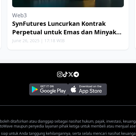
Web3
SynFutures Luncurkan Kontrak
Perpetual untuk Emas dan Minyak
Bumi
June 26, 2025 | 17:18 WIB
 boleh ditafsirkan atau dianggap sebagai nasihat hukum, pajak, investasi, keuang
oWave maupun penyedia layanan pihak ketiga untuk membeli atau menjual aset 
iap untuk Anda tanggung kehilangannya, serta selalu mencari nasihat keuanga