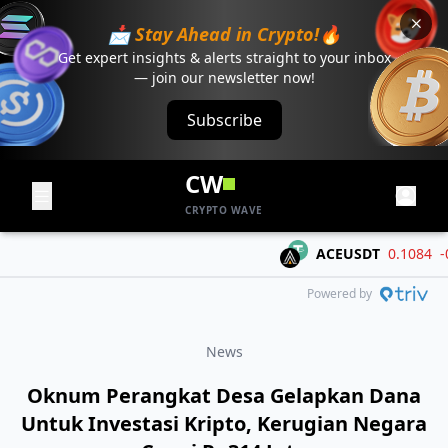
📩 Stay Ahead in Crypto!🔥
Get expert insights & alerts straight to your inbox
— join our newsletter now!
Subscribe
CW
CRYPTO WAVE
ACEUSDT
0.1084
-0.01
Powered by
News
Oknum Perangkat Desa Gelapkan Dana
Untuk Investasi Kripto, Kerugian Negara