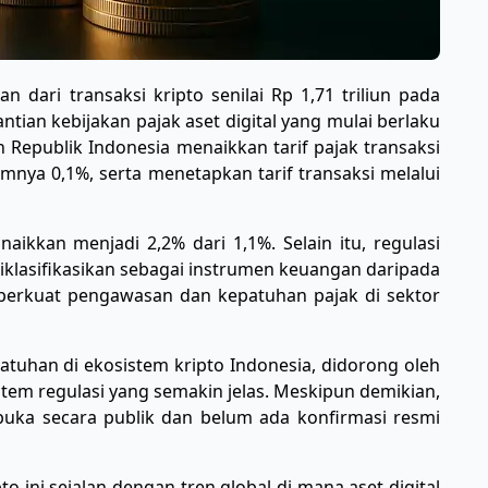
dari transaksi kripto senilai Rp 1,71 triliun pada
tian kebijakan pajak aset digital yang mulai berlaku
Republik Indonesia menaikkan tarif pajak transaksi
umnya 0,1%, serta menetapkan tarif transaksi melalui
aikkan menjadi 2,2% dari 1,1%. Selain itu, regulasi
diklasifikasikan sebagai instrumen keuangan daripada
erkuat pengawasan dan kepatuhan pajak di sektor
patuhan di ekosistem kripto Indonesia, didorong oleh
stem regulasi yang semakin jelas. Meskipun demikian,
buka secara publik dan belum ada konfirmasi resmi
to ini sejalan dengan tren global di mana aset digital