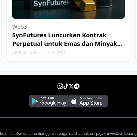
Web3
SynFutures Luncurkan Kontrak
Perpetual untuk Emas dan Minyak
Bumi
June 26, 2025 | 17:18 WIB
 boleh ditafsirkan atau dianggap sebagai nasihat hukum, pajak, investasi, keuang