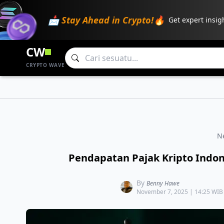
📩 Stay Ahead in Crypto!🔥
Get expert insig
CW
CRYPTO WAVE
N
Pendapatan Pajak Kripto Indone
By
Benny Hawe
November 7, 2025 | 14:25 WIB