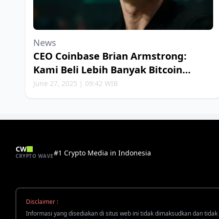
News
CEO Coinbase Brian Armstrong:
Kami Beli Lebih Banyak Bitcoin
Setiap Minggu
June 27, 2025 | 09:42 WIB
CW
#1 Crypto Media in Indonesia
CRYPTO WAVE
Disclaimer :
Informasi yang disediakan di situs web ini tidak dimaksudkan dan tidak