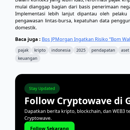
mulai dianggap bagian dari basis penerimaan nega
Implementasi lebih lanjut dipantau oleh pelaku
pengawasan lintas-bursa, kepatuhan data penggun
domestik.
Baca juga :
Bos JPMorgan Ingatkan Risiko “Bom Wakt
pajak
kripto
indonesia
2025
pendapatan
aset
keuangan
Stay Updated
Follow Cryptowave di 
Dapatkan berita kripto, blockchain, dan WEB3 t
Cryptowave.
Follow Sekarang