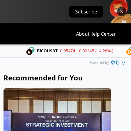
Subscribe
About
Help Center
BICOUSDT
0.05474
-0.00245 ( -4.28% )
BTCUSD
Powered by
Recommended for You