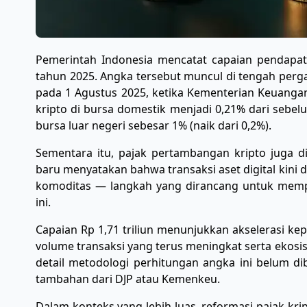
Pemerintah Indonesia mencatat capaian pendapatan 
tahun 2025. Angka tersebut muncul di tengah pergan
pada 1 Agustus 2025, ketika Kementerian Keuangan 
kripto di bursa domestik menjadi 0,21% dari sebel
bursa luar negeri sebesar 1% (naik dari 0,2%).
Sementara itu, pajak pertambangan kripto juga din
baru menyatakan bahwa transaksi aset digital kini 
komoditas — langkah yang dirancang untuk memp
ini.
Capaian Rp 1,71 triliun menunjukkan akselerasi ke
volume transaksi yang terus meningkat serta ekosi
detail metodologi perhitungan angka ini belum di
tambahan dari DJP atau Kemenkeu.
Dalam konteks yang lebih luas, reformasi pajak krip