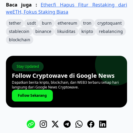
Baca juga :
Ether.fi Hapus Fitur Restaking dari
weETH, Fokus Staking Biasa
tether
usdt
burn
ethereum
tron
cryptoquant
stablecoin
binance
likuiditas
kripto
rebalancing
blockchain
Stay Updated
Follow Cryptowave di Google News
Dapatkan berita kripto, blockchain, dan WEB3 terbaru setiap hari
langsung dari Google News Cryptowave.
Follow Sekarang