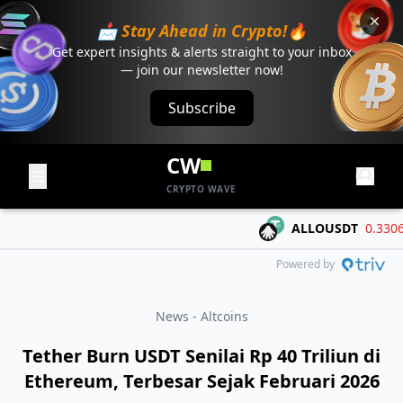
📩 Stay Ahead in Crypto!🔥
Get expert insights & alerts straight to your inbox
— join our newsletter now!
Subscribe
CW
CRYPTO WAVE
ALLOUSDT
0.3306
-0
Powered by
News - Altcoins
Tether Burn USDT Senilai Rp 40 Triliun di
Ethereum, Terbesar Sejak Februari 2026