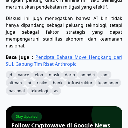
langkah penting untuk memahami risiko sekaligus
merumuskan pendekatan mitigasi yang efektif.
Diskusi ini juga menegaskan bahwa AI kini tidak
hanya dipandang sebagai peluang teknologi, tetapi
juga sebagai faktor strategis yang dapat
mempengaruhi stabilitas ekonomi dan keamanan
nasional.
Baca juga :
Pencipta Bahasa Move Hengkang dari
SUI, Gabung Tim Riset Anthropic
jd
vance
elon
musk
dario
amodei
sam
altman
ai
risiko
bank
infrastruktur
keamanan
nasional
teknologi
as
Stay Updated
Follow Cryptowave di Google News