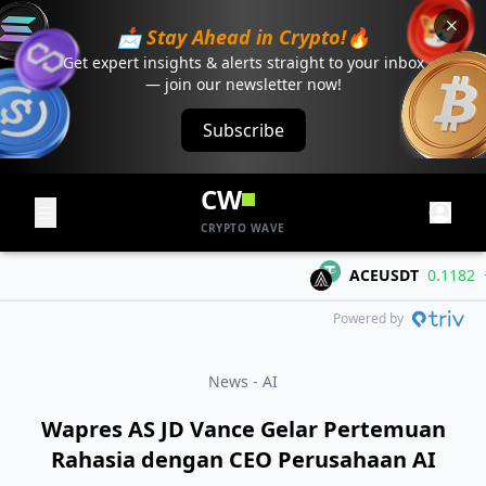
📩 Stay Ahead in Crypto!🔥
Get expert insights & alerts straight to your inbox
— join our newsletter now!
Subscribe
CW
CRYPTO WAVE
ACEUSDT
0.1182
+0.
Powered by
News - AI
Wapres AS JD Vance Gelar Pertemuan
Rahasia dengan CEO Perusahaan AI