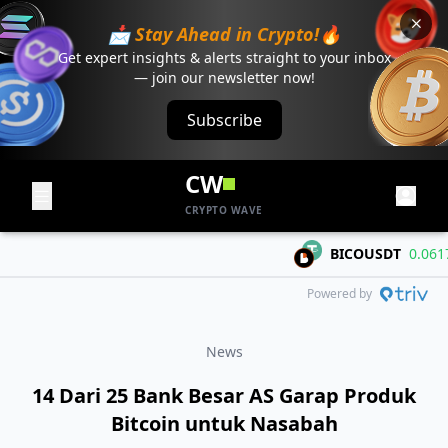
📩 Stay Ahead in Crypto!🔥
Get expert insights & alerts straight to your inbox
— join our newsletter now!
Subscribe
CW
CRYPTO WAVE
BICOUSDT
0.0617
+
Powered by
News
14 Dari 25 Bank Besar AS Garap Produk
Bitcoin untuk Nasabah