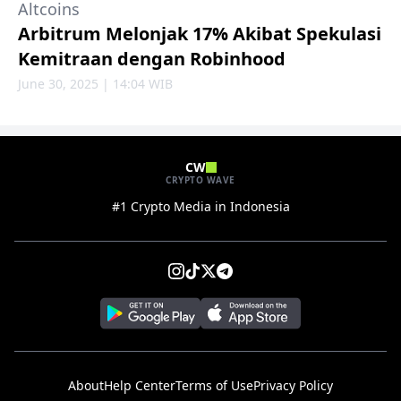
Altcoins
Arbitrum Melonjak 17% Akibat Spekulasi
Kemitraan dengan Robinhood
June 30, 2025 | 14:04 WIB
CW
CRYPTO WAVE
#1 Crypto Media in Indonesia
About
Help Center
Terms of Use
Privacy Policy