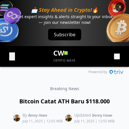
📩 Stay Ahead in Crypto!🔥
Get expert insights & alerts straight to your inbox
— join our newsletter now!
Subscribe
CW
CRYPTO WAVE
Powered by
Breaking News
Bitcoin Catat ATH Baru $118.000
By
Updated
Benny Hawe
Benny Hawe
July 11, 2025 | 12:55 WIB
July 11, 2025 | 12:55 WIB