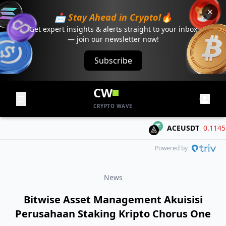
📩 Stay Ahead in Crypto!🔥
Get expert insights & alerts straight to your inbox
— join our newsletter now!
Subscribe
CW
CRYPTO WAVE
ACEUSDT
0.1145
-0
Powered by
News
Bitwise Asset Management Akuisisi
Perusahaan Staking Kripto Chorus One