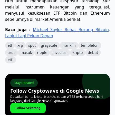
ritel untuk mendapatkan eksposur terhadap XRP
melalui instrumen keuangan yang teregulasi,
menyusul kesuksesan ETF Bitcoin dan Ethereum
sebelumnya di market Amerika Serikat.
Baca juga :
​Michael Saylor Rehat Borong Bitcoin,
Lanjut Lagi Pekan Depan
etf
xrp
spot
grayscale
franklin
templeton
arus
masuk
ripple
investasi
kripto
debut
etf.
Stay Updated
Follow Cryptowave di Google News
Dapatkan berita kripto, blockchain, dan WEB3 terbaru setiap hari
langsung dari Google News Cryptowave.
Follow Sekarang