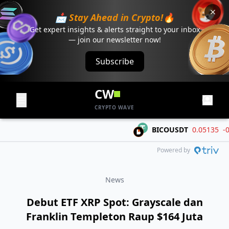
📩 Stay Ahead in Crypto!🔥
Get expert insights & alerts straight to your inbox
— join our newsletter now!
Subscribe
CW
CRYPTO WAVE
BICOUSDT
0.05135
-0.00
Powered by
News
Debut ETF XRP Spot: Grayscale dan
Franklin Templeton Raup $164 Juta