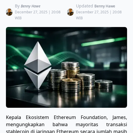
By
Updated
Benny Hawe
Benny Hawe
December 27, 2025 | 20:08
December 27, 2025 | 20:08
WIB
WIB
Kepala Ekosistem Ethereum Foundation, James,
mengungkapkan bahwa mayoritas transaksi
stablecoin di jaringan Ethereum secara jumlah masih