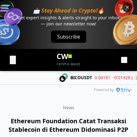
📩 Stay Ahead in Crypto!🔥
Get expert insights & alerts straight to your inbox
— join our newsletter now!
Subscribe
CW
CRYPTO WAVE
BICOUSDT
0.04181
-0.01428 ( -25.4
Powered by
News
Ethereum Foundation Catat Transaksi
Stablecoin di Ethereum Didominasi P2P