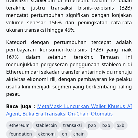
transaksi stablecoin di Ethereum. Dalam 12 bulan
terakhir, justru transaksi bisnis-ke-bisnis (B2B)
mencatat pertumbuhan signifikan dengan lonjakan
volume sebesar 156% dan peningkatan rata-rata
ukuran transaksi hingga 45%.
Kategori dengan pertumbuhan tercepat adalah
pembayaran konsumen-ke-bisnis (P2B) yang naik
167% dalam setahun terakhir. Temuan ini
menunjukkan pergeseran penggunaan stablecoin di
Ethereum dari sekadar transfer antarindividu menuju
aktivitas ekonomi riil, dengan pembayaran ke pelaku
usaha kini menjadi segmen yang berkembang paling
pesat.
Baca juga :
MetaMask Luncurkan Wallet Khusus AI
Agent, Buka Era Transaksi On-Chain Otomatis
ethereum
stablecoin
transaksi
p2p
b2b
p2b
foundation
ekonomi
on
chain