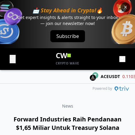
📩 Stay Ahead in Crypto!🔥
Get expert insights & alerts straight to your inbox
— join our newsletter now!
Subscribe
CW
CRYPTO WAVE
ACEUSDT
0.1103
-
Powered by
News
Forward Industries Raih Pendanaan
$1,65 Miliar Untuk Treasury Solana