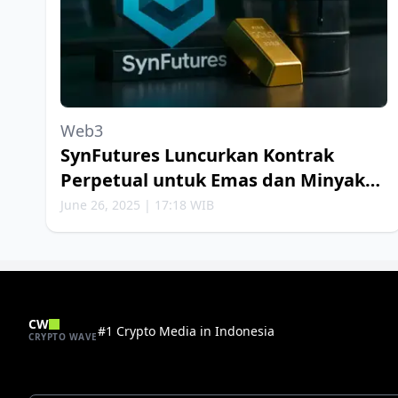
Web3
SynFutures Luncurkan Kontrak
Perpetual untuk Emas dan Minyak
Bumi
June 26, 2025 | 17:18 WIB
CW
#1 Crypto Media in Indonesia
CRYPTO WAVE