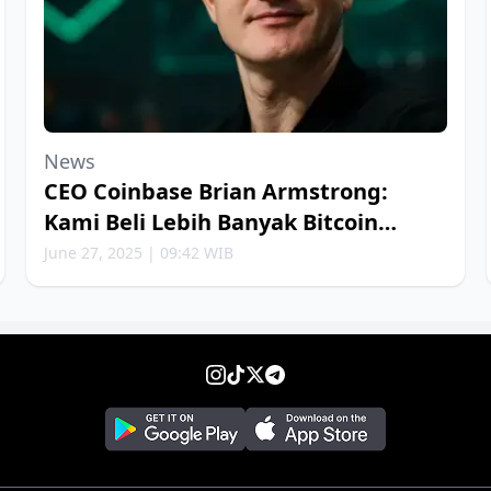
News
CEO Coinbase Brian Armstrong:
Kami Beli Lebih Banyak Bitcoin
Setiap Minggu
June 27, 2025 | 09:42 WIB