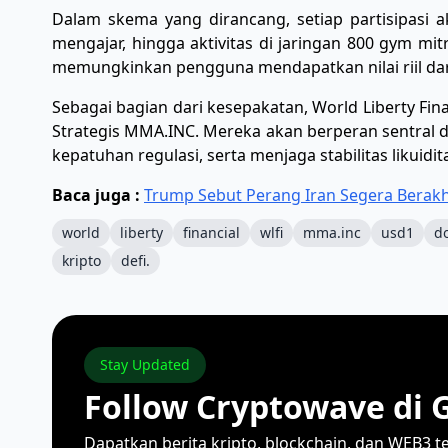
​Dalam skema yang dirancang, setiap partisipasi a
mengajar, hingga aktivitas di jaringan 800 gym mit
memungkinkan pengguna mendapatkan nilai riil dar
​Sebagai bagian dari kesepakatan, World Liberty Fi
Strategis MMA.INC. Mereka akan berperan sentral 
kepatuhan regulasi, serta menjaga stabilitas likuidi
Baca juga :
Trump Sebut Perang Iran Segera Berakh
world
liberty
financial
wlfi
mma.inc
usd1
d
kripto
defi.
Stay Updated
Follow Cryptowave di 
Dapatkan berita kripto, blockchain, dan WEB3 t