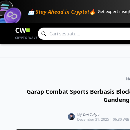
📩 Stay Ahead in Crypto!🔥
Get expert insig
CW
CRYPTO WAVE
N
Garap Combat Sports Berbasis Block
Gandeng
By
Dwi Cahyo
December 31, 2025 | 06:30 WIB