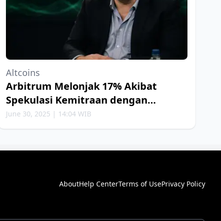
Altcoins
Arbitrum Melonjak 17% Akibat
Spekulasi Kemitraan dengan
Robinhood
June 30, 2025 | 14:04 WIB
About
Help Center
Terms of Use
Privacy Policy