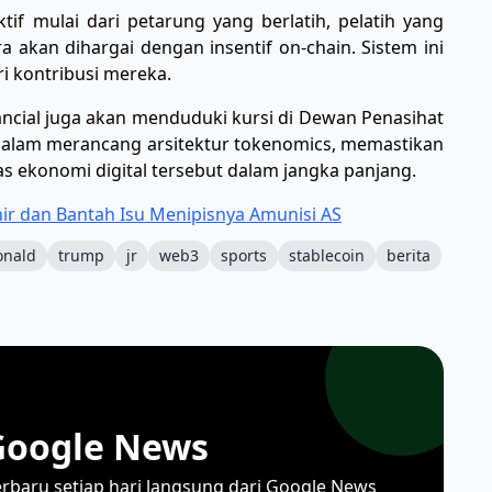
ktif mulai dari petarung yang berlatih, pelatih yang
ra akan dihargai dengan insentif on-chain. Sistem ini
i kontribusi mereka.
nancial juga akan menduduki kursi di Dewan Penasihat
dalam merancang arsitektur tokenomics, memastikan
tas ekonomi digital tersebut dalam jangka panjang.
ir dan Bantah Isu Menipisnya Amunisi AS
onald
trump
jr
web3
sports
stablecoin
berita
Google News
erbaru setiap hari langsung dari Google News