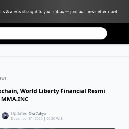
hts & alerts straight to your inbox — join our newsletter now!
ews
chain, World Liberty Financial Resmi
 MMA.INC
Updated
Dwi Cahyo
December 31, 2025 | 06:30 WIB