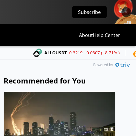
Subscribe
About
Help Center
ALLOUSDT
0.3219
-0.0307 ( -8.71% )
BTCUS
Powered by
Recommended for You