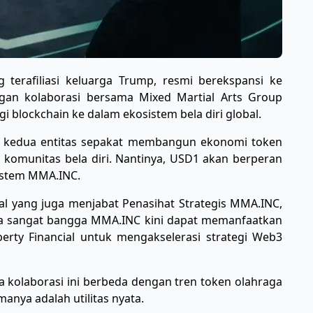
g terafiliasi keluarga Trump, resmi berekspansi ke
ngan kolaborasi bersama Mixed Martial Arts Group
 blockchain ke dalam ekosistem bela diri global.
12) kedua entitas sepakat membangun ekonomi token
i komunitas bela diri. Nantinya, USD1 akan berperan
sistem MMA.INC.
cial yang juga menjabat Penasihat Strategis MMA.INC,
aya sangat bangga MMA.INC kini dapat memanfaatkan
berty Financial untuk mengakselerasi strategi Web3
kolaborasi ini berbeda dengan tren token olahraga
anya adalah utilitas nyata.