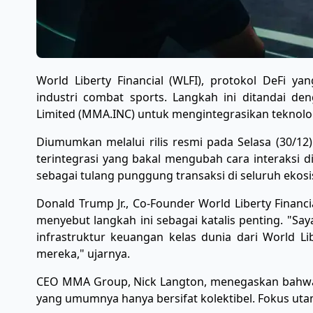
World Liberty Financial (WLFI), protokol DeFi yan
industri combat sports. Langkah ini ditandai de
Limited (MMA.INC) untuk mengintegrasikan teknologi
​Diumumkan melalui rilis resmi pada Selasa (30/
terintegrasi yang bakal mengubah cara interaksi d
sebagai tulang punggung transaksi di seluruh eko
​Donald Trump Jr., Co-Founder World Liberty Finan
menyebut langkah ini sebagai katalis penting. "S
infrastruktur keuangan kelas dunia dari World Li
mereka," ujarnya.
​CEO MMA Group, Nick Langton, menegaskan bahwa 
yang umumnya hanya bersifat kolektibel. Fokus utam