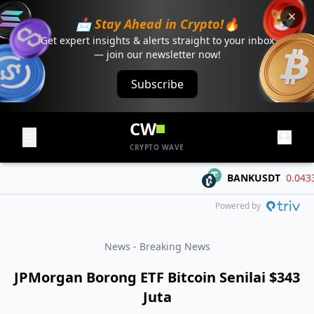
📩 Stay Ahead in Crypto!🔥
Get expert insights & alerts straight to your inbox
— join our newsletter now!
Subscribe
CW
CRYPTO WAVE
BANKUSDT
0.04334
Powered by
News - Breaking News
JPMorgan Borong ETF Bitcoin Senilai $343
Juta