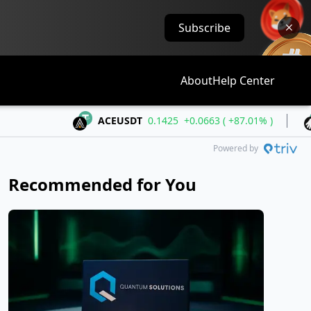
Subscribe
About
Help Center
ACEUSDT
0.1425
+0.0663 ( +87.01% )
ALLOU
Powered by
Recommended for You