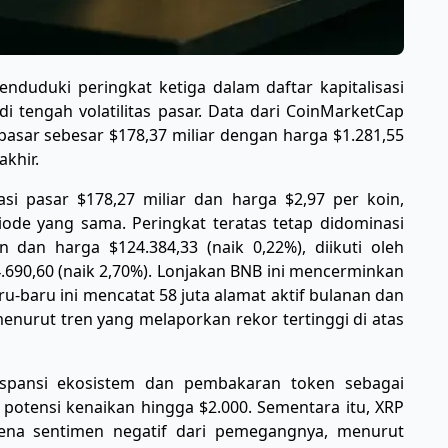
duduki peringkat ketiga dalam daftar kapitalisasi
di tengah volatilitas pasar. Data dari CoinMarketCap
pasar sebesar $178,37 miliar dengan harga $1.281,55
akhir.
asi pasar $178,27 miliar dan harga $2,97 per koin,
ode yang sama. Peringkat teratas tetap didominasi
iun dan harga $124.384,33 (naik 0,22%), diikuti oleh
.690,60 (naik 2,70%). Lonjakan BNB ini mencerminkan
aru-baru ini mencatat 58 juta alamat aktif bulanan dan
nurut tren yang melaporkan rekor tertinggi di atas
kspansi ekosistem dan pembakaran token sebagai
otensi kenaikan hingga $2.000. Sementara itu, XRP
na sentimen negatif dari pemegangnya, menurut