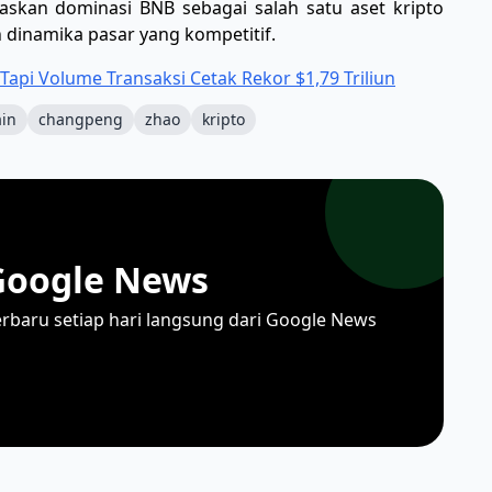
askan dominasi BNB sebagai salah satu aset kripto
h dinamika pasar yang kompetitif.
 Tapi Volume Transaksi Cetak Rekor $1,79 Triliun
ain
changpeng
zhao
kripto
Google News
erbaru setiap hari langsung dari Google News