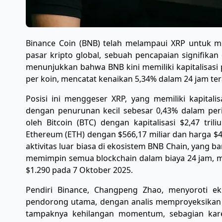
Binance Coin (BNB) telah melampaui XRP untuk men
pasar kripto global, sebuah pencapaian signifikan 
menunjukkan bahwa BNB kini memiliki kapitalisasi 
per koin, mencatat kenaikan 5,34% dalam 24 jam ter
Posisi ini menggeser XRP, yang memiliki kapitalis
dengan penurunan kecil sebesar 0,43% dalam peri
oleh Bitcoin (BTC) dengan kapitalisasi $2,47 tril
Ethereum (ETH) dengan $566,17 miliar dan harga $4
aktivitas luar biasa di ekosistem BNB Chain, yang b
memimpin semua blockchain dalam biaya 24 jam, me
$1.290 pada 7 Oktober 2025.
Pendiri Binance, Changpeng Zhao, menyoroti e
pendorong utama, dengan analis memproyeksikan p
tampaknya kehilangan momentum, sebagian kare