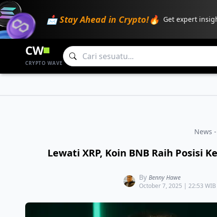
📩 Stay Ahead in Crypto!🔥
Get expert insig
CW
CRYPTO WAVE
News -
Lewati XRP, Koin BNB Raih Posisi Ke
By
Benny Hawe
October 7, 2025 | 22:53 WIB