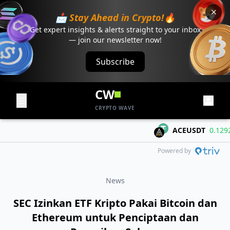
📩 Stay Ahead in Crypto!🔥
Get expert insights & alerts straight to your inbox
— join our newsletter now!
Subscribe
CW
CRYPTO WAVE
ACEUSDT
0.1292
+
Powered by
News
SEC Izinkan ETF Kripto Pakai Bitcoin dan
Ethereum untuk Penciptaan dan