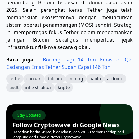
penambang Bitcoin terbesar di dunia pada akhir
2025. Selain perangkat keras, Tether juga telah
memperkuat ekosistemnya dengan meluncurkan
sistem operasi penambangan (MOS) sendiri. Strategi
ini mempertegas fokus Tether dalam mengamankan
jaringan Bitcoin sekaligus memperluas jejak
infrastruktur fisiknya secara global.
Baca juga :
Borong Lagi 14 Ton Emas di Q2,
Cadangan Emas Tether Sudah Capai 146 Ton
tethe
canaan
bitcoin
mining
paolo
ardoino
usdt
infrastruktur
kripto
Stay Updated
Follow Cryptowave di Google News
Dapatkan berita kripto, blockchain, dan WEB3 terbaru setiap hari
langsung dari Google News Cryptowave.