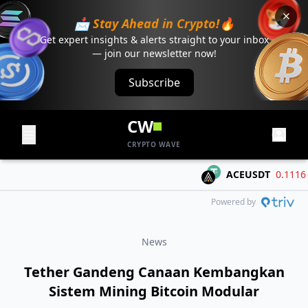
📩 Stay Ahead in Crypto!🔥
Get expert insights & alerts straight to your inbox
— join our newsletter now!
Subscribe
CW
CRYPTO WAVE
ACEUSDT
0.1116
-0.
Powered by
News
Tether Gandeng Canaan Kembangkan
Sistem Mining Bitcoin Modular