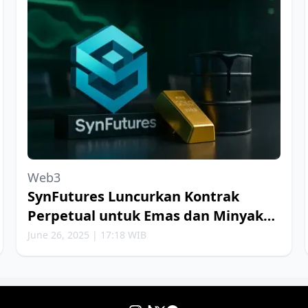
Web3
SynFutures Luncurkan Kontrak
Perpetual untuk Emas dan Minyak
Bumi
June 26, 2025 | 17:18 WIB