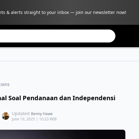
hts & alerts straight to your inbox — join our newsletter now!
coins
nal Soal Pendanaan dan Independensi
Updated
Benny Hawe
June 19, 2025 | 10:23 WIB