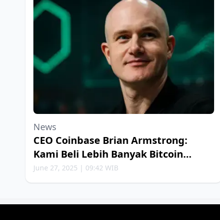
News
CEO Coinbase Brian Armstrong:
Kami Beli Lebih Banyak Bitcoin
Setiap Minggu
June 27, 2025 | 09:42 WIB