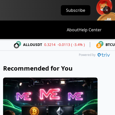
Subscribe
About
Help Center
ALLOUSDT
0.3214
-0.0113 ( -3.4% )
BTCUSDT
65,045.8
Powered by
Recommended for You