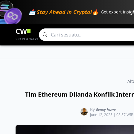
📩 Stay Ahead in Crypto!🔥
Get expert insig
CW
CRYPTO WAVE
Alt
Tim Ethereum Dilanda Konflik Inter
By
Benny Hawe
June 12, 2025 | 08:57 WIB