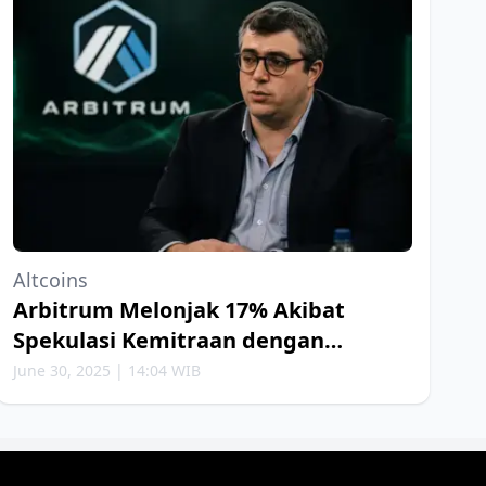
Altcoins
Arbitrum Melonjak 17% Akibat
Spekulasi Kemitraan dengan
Robinhood
June 30, 2025 | 14:04 WIB