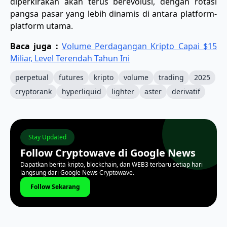
diperkirakan akan terus berevolusi, dengan rotasi
pangsa pasar yang lebih dinamis di antara platform-
platform utama.
Baca juga :
Volume Perdagangan Kripto Capai $15
Miliar, Level Terendah Tahun Ini
perpetual
futures
kripto
volume
trading
2025
cryptorank
hyperliquid
lighter
aster
derivatif
Stay Updated
Follow Cryptowave di Google News
Dapatkan berita kripto, blockchain, dan WEB3 terbaru setiap hari
langsung dari Google News Cryptowave.
Follow Sekarang