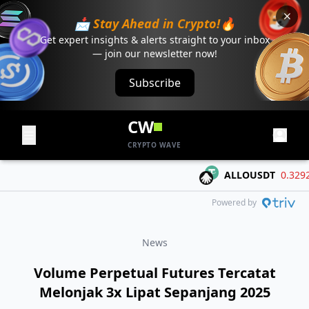
📩 Stay Ahead in Crypto!🔥
Get expert insights & alerts straight to your inbox
— join our newsletter now!
Subscribe
CW
CRYPTO WAVE
ALLOUSDT
0.3292
-0
Powered by
News
Volume Perpetual Futures Tercatat
Melonjak 3x Lipat Sepanjang 2025