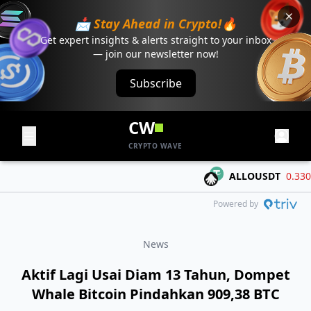
📩 Stay Ahead in Crypto!🔥
Get expert insights & alerts straight to your inbox
— join our newsletter now!
Subscribe
CW
CRYPTO WAVE
ALLOUSDT
0.3306
-
Powered by
News
Aktif Lagi Usai Diam 13 Tahun, Dompet
Whale Bitcoin Pindahkan 909,38 BTC