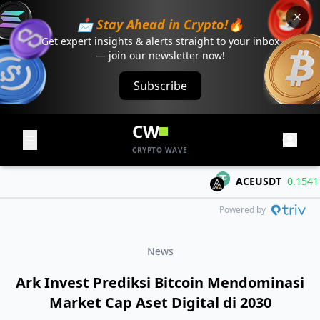
📩 Stay Ahead in Crypto!🔥
Get expert insights & alerts straight to your inbox
— join our newsletter now!
Subscribe
CW
CRYPTO WAVE
ACEUSDT
0.1541
+0
Powered by
News
Ark Invest Prediksi Bitcoin Mendominasi
Market Cap Aset Digital di 2030