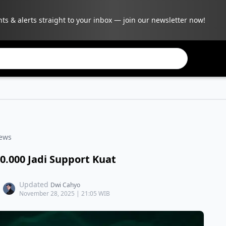
hts & alerts straight to your inbox — join our newsletter now!
ews
0.000 Jadi Support Kuat
Updated
Dwi Cahyo
November 28, 2025 | 21:05 WIB