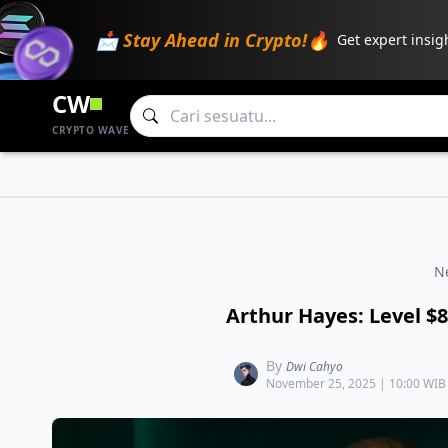
📩 Stay Ahead in Crypto!🔥
Get expert insig
CW
CRYPTO WAVE
N
Arthur Hayes: Level $8
By
Dwi Cahyo
November 25, 2025 | 10:00 WIB