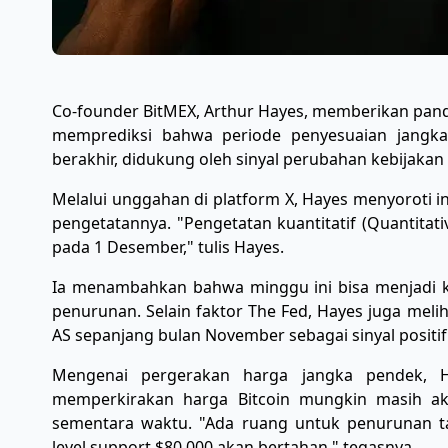
Co-founder BitMEX, Arthur Hayes, memberikan pandan
memprediksi bahwa periode penyesuaian jangka
berakhir, didukung oleh sinyal perubahan kebijakan
​Melalui unggahan di platform X, Hayes menyoroti 
pengetatannya. "Pengetatan kuantitatif (Quantitat
pada 1 Desember," tulis Hayes.
​Ia menambahkan bahwa minggu ini bisa menjadi k
penurunan. Selain faktor The Fed, Hayes juga meli
AS sepanjang bulan November sebagai sinyal positif b
​Mengenai pergerakan harga jangka pendek, Ha
memperkirakan harga Bitcoin mungkin masih ak
sementara waktu. "Ada ruang untuk penurunan ta
level support $80.000 akan bertahan," tegasnya.