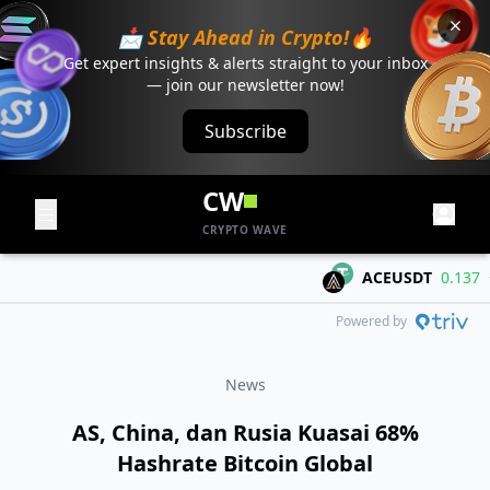
📩 Stay Ahead in Crypto!🔥
Get expert insights & alerts straight to your inbox
— join our newsletter now!
Subscribe
CW
CRYPTO WAVE
ACEUSDT
0.137
+0.
Powered by
News
AS, China, dan Rusia Kuasai 68%
Hashrate Bitcoin Global