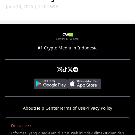
June 30, 2025 | 14:04 WIB
CW
CRYPTO WAVE
#1 Crypto Media in Indonesia
About
Help Center
Terms of Use
Privacy Policy
Disclaimer :
Informasi yang disediakan di situs web ini tidak dimaksudkan dan