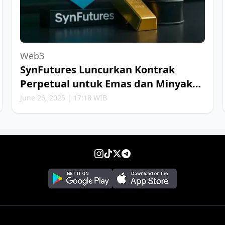
Web3
SynFutures Luncurkan Kontrak
Perpetual untuk Emas dan Minyak
Bumi
June 26, 2025 | 17:18 WIB