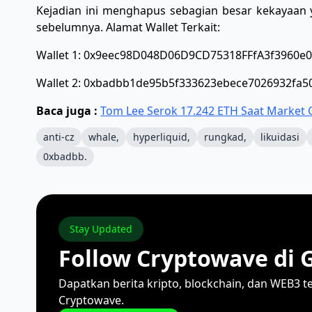
Kejadian ini menghapus sebagian besar kekayaan y
sebelumnya. ​Alamat Wallet Terkait: ​
Wallet 1: 0x9eec98D048D06D9CD75318FFfA3f3960e
​Wallet 2: 0xbadbb1de95b5f333623ebece7026932fa5
Baca juga :
Tom Lee Serok 17.242 ETH Saat Market 
anti-cz
whale,
hyperliquid,
rungkad,
likuidasi
0xbadbb.
Stay Updated
Follow Cryptowave di 
Dapatkan berita kripto, blockchain, dan WEB3 t
Cryptowave.