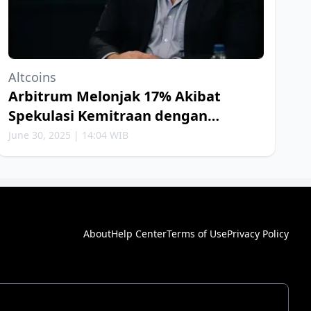
Altcoins
Arbitrum Melonjak 17% Akibat
Spekulasi Kemitraan dengan
Robinhood
June 30, 2025 | 14:04 WIB
About
Help Center
Terms of Use
Privacy Policy