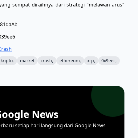
ang sempat diraihnya dari strategi "melawan arus"
081daAb
039ee6
Crash
kripto,
market
crash,
ethereum,
xrp,
0x9eec,
Google News
erbaru setiap hari langsung dari Google News