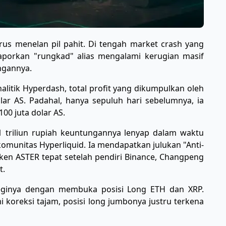
rus menelan pil pahit. Di tengah market crash yang
ilaporkan "rungkad" alias mengalami kerugian masif
ngannya.
nalitik Hyperdash, total profit yang dikumpulkan oleh
dolar AS. Padahal, hanya sepuluh hari sebelumnya, ia
00 juta dolar AS.
 1,1 triliun rupiah keuntungannya lenyap dalam waktu
komunitas Hyperliquid. Ia mendapatkan julukan "Anti-
ken ASTER tepat setelah pendiri Binance, Changpeng
 ​
teginya dengan membuka posisi Long ETH dan XRP.
i koreksi tajam, posisi long jumbonya justru terkena