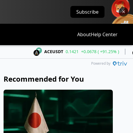
Subscribe
About
Help Center
ACEUSDT
0.1421
+0.0678 ( +91.25% )
ALLO
Powered by
Recommended for You