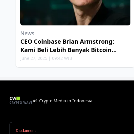
News
CEO Coinbase Brian Armstrong:
Kami Beli Lebih Banyak Bitcoin
Setiap Minggu
June 27, 2025 | 09:42 WIB
CW
#1 Crypto Media in Indonesia
CRYPTO WAVE
Disclaimer :