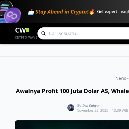
📩 Stay Ahead in Crypto!🔥
Get expert insig
CW
CRYPTO WAVE
News -
Awalnya Profit 100 Juta Dolar AS, Whale
By
Dwi Cahyo
November 22, 2025 | 13:39 WIB