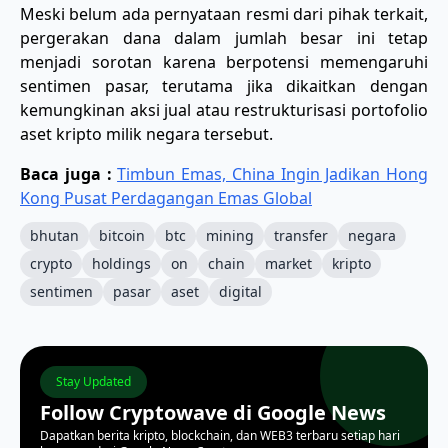
Meski belum ada pernyataan resmi dari pihak terkait,
pergerakan dana dalam jumlah besar ini tetap
menjadi sorotan karena berpotensi memengaruhi
sentimen pasar, terutama jika dikaitkan dengan
kemungkinan aksi jual atau restrukturisasi portofolio
aset kripto milik negara tersebut.
Baca juga :
Timbun Emas, China Ingin Jadikan Hong
Kong Pusat Perdagangan Emas Global
bhutan
bitcoin
btc
mining
transfer
negara
crypto
holdings
on
chain
market
kripto
sentimen
pasar
aset
digital
Stay Updated
Follow Cryptowave di Google News
Dapatkan berita kripto, blockchain, dan WEB3 terbaru setiap hari