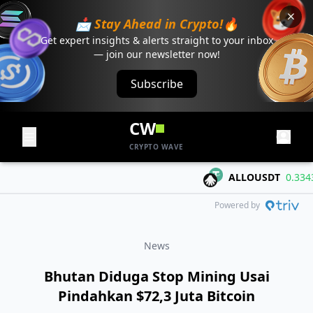
📩 Stay Ahead in Crypto!🔥
Get expert insights & alerts straight to your inbox
— join our newsletter now!
Subscribe
CW
CRYPTO WAVE
ALLOUSDT
0.3343
+
Powered by
News
Bhutan Diduga Stop Mining Usai
Pindahkan $72,3 Juta Bitcoin