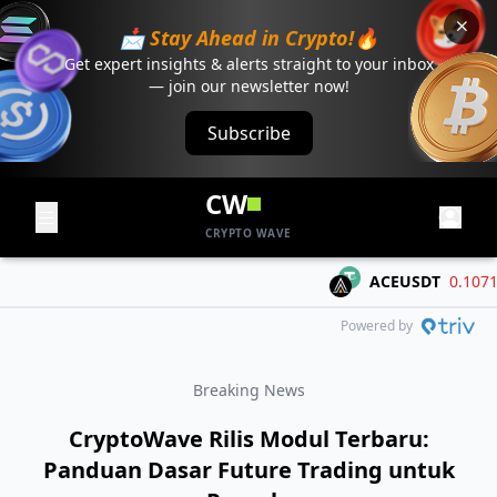
📩 Stay Ahead in Crypto!🔥
Get expert insights & alerts straight to your inbox
— join our newsletter now!
Subscribe
CW
CRYPTO WAVE
ACEUSDT
0.1071
-0
Powered by
Breaking News
CryptoWave Rilis Modul Terbaru:
Panduan Dasar Future Trading untuk