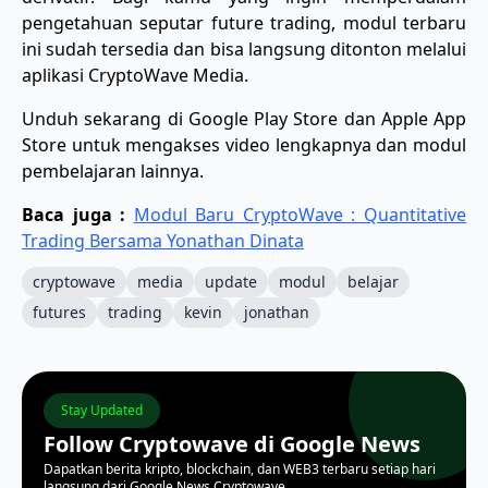
pengetahuan seputar future trading, modul terbaru
ini sudah tersedia dan bisa langsung ditonton melalui
aplikasi CryptoWave Media.
Unduh sekarang di Google Play Store dan Apple App
Store untuk mengakses video lengkapnya dan modul
pembelajaran lainnya.
Baca juga :
Modul Baru CryptoWave : Quantitative
Trading Bersama Yonathan Dinata
cryptowave
media
update
modul
belajar
futures
trading
kevin
jonathan
Stay Updated
Follow Cryptowave di Google News
Dapatkan berita kripto, blockchain, dan WEB3 terbaru setiap hari
langsung dari Google News Cryptowave.