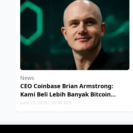
News
CEO Coinbase Brian Armstrong:
Kami Beli Lebih Banyak Bitcoin
Setiap Minggu
June 27, 2025 | 09:42 WIB