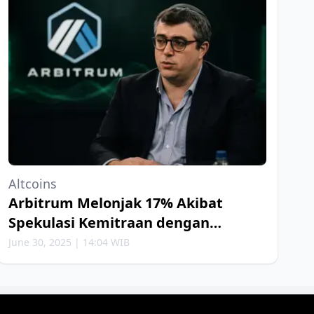
Altcoins
Arbitrum Melonjak 17% Akibat
Spekulasi Kemitraan dengan
Robinhood
June 30, 2025 | 14:04 WIB