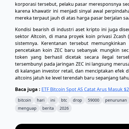
korporasi tersebut, pelaku pasar meresponsnya se
karena khawatir ini menjadi sinyal awal perpindaha
mereka terpaut jauh di atas harga pasar berjalan saa
​Kondisi bearish di industri aset kripto ini juga 
sektor Altcoin, di mana proyek koin privasi Zcash 
sistemnya. Kerentanan tersebut memungkinkan 
pencetakan koin ZEC baru sebanyak mungkin secar
token yang berhasil dicetak secara ilegal terse
tersembunyi pada jaringan ZEC ini langsung merus
di kalangan investor retail, dan menciptakan efe
altcoins jatuh ke level terendah baru sepanjang tah
Baca juga :
ETF Bitcoin Spot AS Catat Arus Masuk $
bitcoin
hari
ini
btc
drop
59000
penurunan
menguap
berita
2026