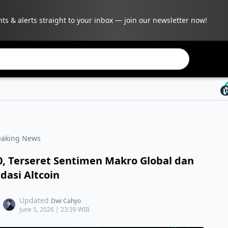
hts & alerts straight to your inbox — join our newsletter now!
BANKUSD
eaking News
0, Terseret Sentimen Makro Global dan
dasi Altcoin
Updated
Dwi Cahyo
June 5, 2026 | 23:39 WIB