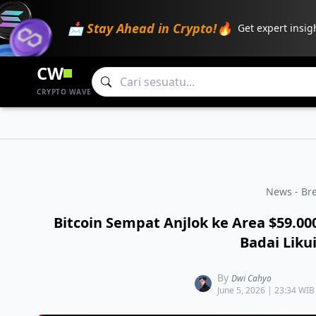
📩 Stay Ahead in Crypto!🔥
Get expert insig
CW
CRYPTO WAVE
News - Br
Bitcoin Sempat Anjlok ke Area $59.00
Badai Likui
By
Dwi Cahyo
June 5, 2026 | 23:34 WIB