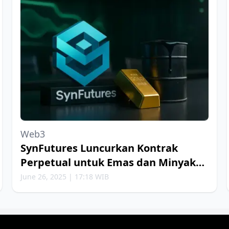
Web3
SynFutures Luncurkan Kontrak
Perpetual untuk Emas dan Minyak
Bumi
June 26, 2025 | 17:18 WIB