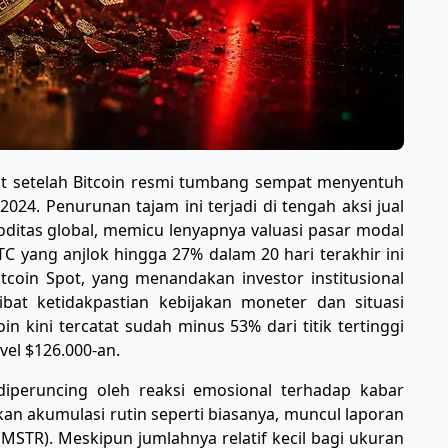
t setelah Bitcoin resmi tumbang sempat menyentuh
024. Penurunan tajam ini terjadi di tengah aksi jual
itas global, memicu lenyapnya valuasi pasar modal
TC yang anjlok hingga 27% dalam 20 hari terakhir ini
tcoin Spot, yang menandakan investor institusional
bat ketidakpastian kebijakan moneter dan situasi
oin kini tercatat sudah minus 53% dari titik tertinggi
vel $126.000-an.
 diperuncing oleh reaksi emosional terhadap kabar
ukan akumulasi rutin seperti biasanya, muncul laporan
(MSTR). Meskipun jumlahnya relatif kecil bagi ukuran