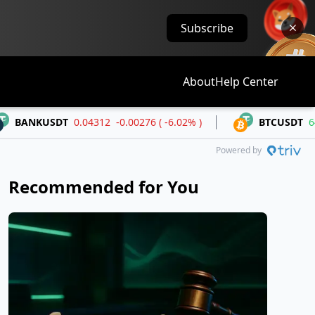
Subscribe
About
Help Center
T
0.04312
-0.00276 ( -6.02% )
BTCUSDT
64,822.0
+285
Powered by
Recommended for You