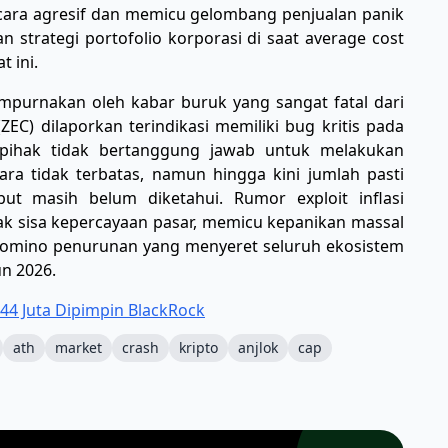
cara agresif dan memicu gelombang penjualan panik
n strategi portofolio korporasi di saat average cost
t ini.
disempurnakan oleh kabar buruk yang sangat fatal dari
(ZEC) dilaporkan terindikasi memiliki bug kritis pada
pihak tidak bertanggung jawab untuk melakukan
a tidak terbatas, namun hingga kini jumlah pasti
but masih belum diketahui. Rumor exploit inflasi
ak sisa kepercayaan pasar, memicu kepanikan massal
k domino penurunan yang menyeret seluruh ekosistem
un 2026.
244 Juta Dipimpin BlackRock
ath
market
crash
kripto
anjlok
cap