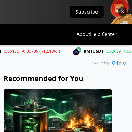
Subscribe
About
Help Center
.00709 ( -12.13% )
BMTUSDT
0.02689
+0.01404 ( +109.2
Powered by
Recommended for You