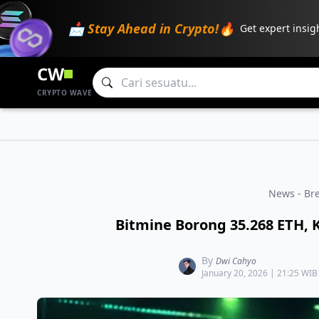
📩 Stay Ahead in Crypto!🔥
Get expert insig
CW
CRYPTO WAVE
News - Br
Bitmine Borong 35.268 ETH, K
By
Dwi Cahyo
January 20, 2026 | 21:25 WIB