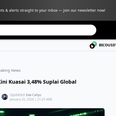
hts & alerts straight to your inbox — join our newsletter now!
BICOUSDT
0.05135
-0
eaking News
ini Kuasai 3,48% Suplai Global
Updated
Dwi Cahyo
January 20, 2026 | 21:25 WIB