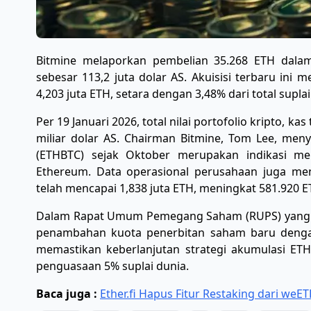
Bitmine melaporkan pembelian 35.268 ETH dalam 
sebesar 113,2 juta dolar AS. Akuisisi terbaru ini
4,203 juta ETH, setara dengan 3,48% dari total suplai
​Per 19 Januari 2026, total nilai portofolio kripto, ka
miliar dolar AS. Chairman Bitmine, Tom Lee, men
(ETHBTC) sejak Oktober merupakan indikasi meni
Ethereum. Data operasional perusahaan juga men
telah mencapai 1,838 juta ETH, meningkat 581.920
​Dalam Rapat Umum Pemegang Saham (RUPS) yang di
penambahan kuota penerbitan saham baru dengan
memastikan keberlanjutan strategi akumulasi ET
penguasaan 5% suplai dunia.
Baca juga :
Ether.fi Hapus Fitur Restaking dari weET