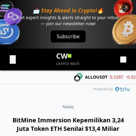
📩 Stay Ahead in Crypto!🔥
Get expert insights & alerts straight to your inbox
— join our newsletter now!
Subscribe
CW
CRYPTO WAVE
ALLOUSDT
0.3287
-0.0264 (
Powered by
News
BitMine Immersion Kepemilikan 3,24
Juta Token ETH Senilai $13,4 Miliar