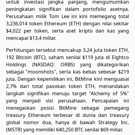
untuk investasi jangka panjang, mengumumkan
peningkatan signifikan dalam portofolio asetnya.
Perusahaan milik Tom Lee ini kini memegang total
3,236,014 token Ethereum (ETH) dengan nilai sekitar
$4,022 per token, serta aset kripto dan kas yang
mencapai $13,4 miliar.
Perhitungan tersebut mencakup 3,24 juta token ETH,
192 Bitcoin (BTC), saham senilai $119 juta di Eightco
Holdings (NASDAQ: ORBS) yang dikategorikan
sebagai "moonshots", serta kas bebas sebesar $219
juta. Dengan kepemilikan ini, BitMine kini menguasai
2,7% dari total pasokan token ETH, menandakan
langkah signifikan menuju target "Alchemy of 5%"
yang menjadi visi perusahaan. Pencapaian ini
menegaskan posisi BitMine sebagai pemegang
treasury Ethereum terbesar di dunia dan treasury
global nomor dua, hanya di bawah Strategy Inc.
(MSTR) yang memiliki 640,250 BTC senilai $69 miliar.