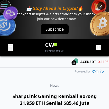
📩 Stay Ahead in Crypto!🔥
Get expert insights & alerts straight to your inbox
— join our newsletter now!
Subscribe
CW
CRYPTO WAVE
ACEUSDT
0.1103
-0
Powered by
News
SharpLink Gaming Kembali Borong
21.959 ETH Senilai $85,46 Juta