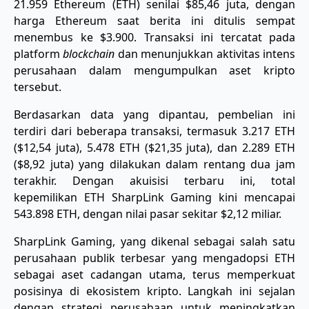
21.959 Ethereum (ETH) senilai $85,46 juta, dengan
harga Ethereum saat berita ini ditulis sempat
menembus ke $3.900. Transaksi ini tercatat pada
platform
blockchain
dan menunjukkan aktivitas intens
perusahaan dalam mengumpulkan aset kripto
tersebut.
Berdasarkan data yang dipantau, pembelian ini
terdiri dari beberapa transaksi, termasuk 3.217 ETH
($12,54 juta), 5.478 ETH ($21,35 juta), dan 2.289 ETH
($8,92 juta) yang dilakukan dalam rentang dua jam
terakhir. Dengan akuisisi terbaru ini, total
kepemilikan ETH SharpLink Gaming kini mencapai
543.898 ETH, dengan nilai pasar sekitar $2,12 miliar.
SharpLink Gaming, yang dikenal sebagai salah satu
perusahaan publik terbesar yang mengadopsi ETH
sebagai aset cadangan utama, terus memperkuat
posisinya di ekosistem kripto. Langkah ini sejalan
dengan strategi perusahaan untuk meningkatkan