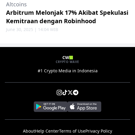
Altcoins
Arbitrum Melonjak 17% Akibat Spekulasi
Kemitraan dengan Robinhood
June 30, 2025 | 14:04 WIB
CW
CRYPTO WAVE
#1 Crypto Media in Indonesia
About
Help Center
Terms of Use
Privacy Policy