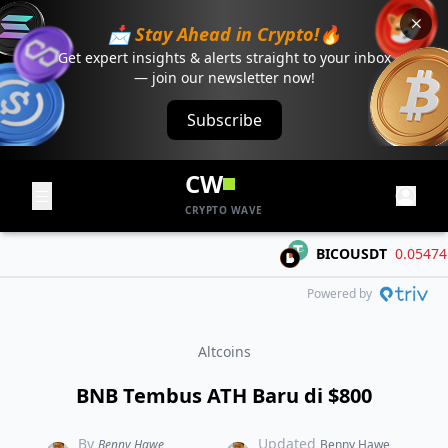
📩 Stay Ahead in Crypto!🔥
Get expert insights & alerts straight to your inbox
— join our newsletter now!
Subscribe
CW
CRYPTO WAVE
BICOUSDT
0.05474
-0
Powered by
Altcoins
BNB Tembus ATH Baru di $800
By
Updated
Benny Hawe
Benny Hawe