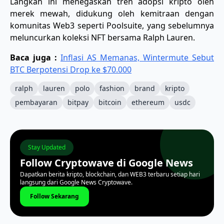
Langkah ini menegaskan tren adopsi kripto oleh
merek mewah, didukung oleh kemitraan dengan
komunitas Web3 seperti Poolsuite, yang sebelumnya
meluncurkan koleksi NFT bersama Ralph Lauren.
Baca juga :
Inflasi AS Memanas, Wintermute Sebut
BTC Berpotensi Drop ke $70.000
ralph
lauren
polo
fashion
brand
kripto
pembayaran
bitpay
bitcoin
ethereum
usdc
Stay Updated
Follow Cryptowave di Google News
Dapatkan berita kripto, blockchain, dan WEB3 terbaru setiap hari
langsung dari Google News Cryptowave.
Follow Sekarang