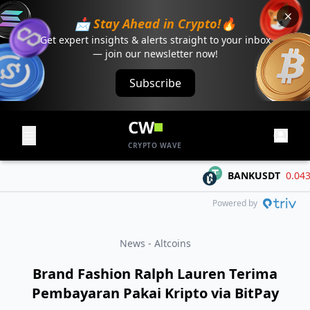
📩 Stay Ahead in Crypto!🔥
Get expert insights & alerts straight to your inbox
— join our newsletter now!
Subscribe
CW
CRYPTO WAVE
BANKUSDT
0.04321
Powered by
News - Altcoins
Brand Fashion Ralph Lauren Terima
Pembayaran Pakai Kripto via BitPay