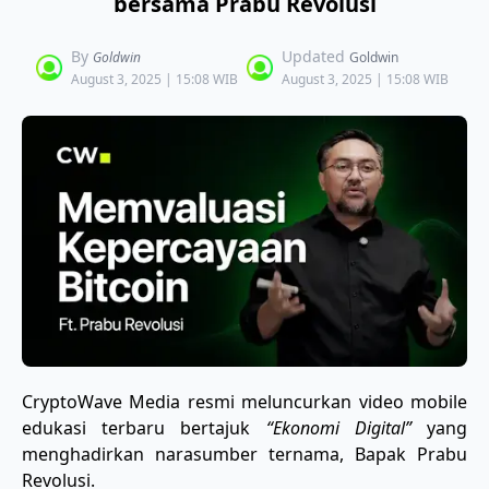
bersama Prabu Revolusi
By
Updated
Goldwin
Goldwin
August 3, 2025 | 15:08 WIB
August 3, 2025 | 15:08 WIB
CryptoWave Media resmi meluncurkan video mobile
edukasi terbaru bertajuk
“Ekonomi Digital”
yang
menghadirkan narasumber ternama, Bapak Prabu
Revolusi.