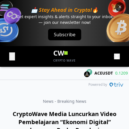
📩 Stay Ahead in Crypto!🔥
Get expert insights & alerts straight to your inbox
— join our newsletter now!
Subscribe
CW
CRYPTO WAVE
ACEUSDT
0.1209
+0
Powered by
News - Breaking News
CryptoWave Media Luncurkan Video
Pembelajaran “Ekonomi Digital”