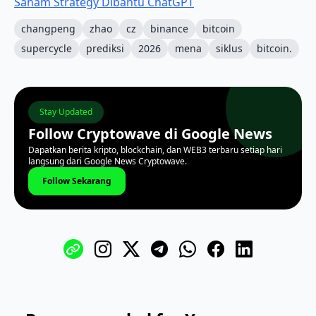
Saham Strategy Dibantu ChatGPT
changpeng
zhao
cz
binance
bitcoin
supercycle
prediksi
2026
mena
siklus
bitcoin.
Stay Updated
Follow Cryptowave di Google News
Dapatkan berita kripto, blockchain, dan WEB3 terbaru setiap hari
langsung dari Google News Cryptowave.
Follow Sekarang