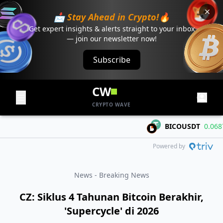
📩 Stay Ahead in Crypto!🔥
Get expert insights & alerts straight to your inbox
— join our newsletter now!
Subscribe
CW
CRYPTO WAVE
BICOUSDT
0.06871
Powered by
News - Breaking News
CZ: Siklus 4 Tahunan Bitcoin Berakhir,
'Supercycle' di 2026