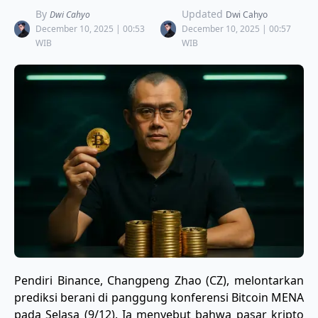
By
Updated
Dwi Cahyo
Dwi Cahyo
December 10, 2025 | 00:53
December 10, 2025 | 00:57
WIB
WIB
​Pendiri Binance, Changpeng Zhao (CZ), melontarkan
prediksi berani di panggung konferensi Bitcoin MENA
pada Selasa (9/12). Ia menyebut bahwa pasar kripto