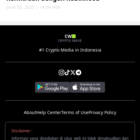
June 30, 2025 | 14:04 WIB
CW
CRYPTO WAVE
#1 Crypto Media in Indonesia
About
Help Center
Terms of Use
Privacy Policy
Disclaimer :
Informasi yang disediakan di situs web ini tidak dimaksudkan dan