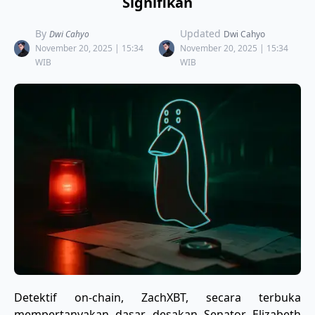
Signifikan
By
Updated
Dwi Cahyo
Dwi Cahyo
November 20, 2025 | 15:34
November 20, 2025 | 15:34
WIB
WIB
​Detektif on-chain, ZachXBT, secara terbuka
mempertanyakan dasar desakan Senator Elizabeth