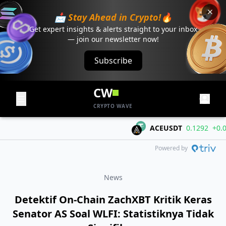
📩 Stay Ahead in Crypto!🔥
Get expert insights & alerts straight to your inbox
— join our newsletter now!
Subscribe
CW
CRYPTO WAVE
ACEUSDT
0.1292
+0.0564
Powered by
News
Detektif On-Chain ZachXBT Kritik Keras
Senator AS Soal WLFI: Statistiknya Tidak