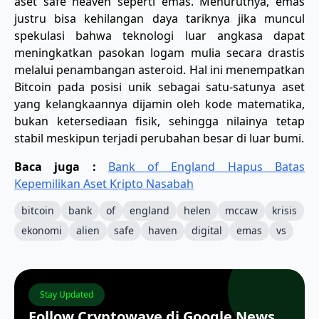
aset safe heaven seperti emas. Menurutnya, emas
justru bisa kehilangan daya tariknya jika muncul
spekulasi bahwa teknologi luar angkasa dapat
meningkatkan pasokan logam mulia secara drastis
melalui penambangan asteroid. Hal ini menempatkan
Bitcoin pada posisi unik sebagai satu-satunya aset
yang kelangkaannya dijamin oleh kode matematika,
bukan ketersediaan fisik, sehingga nilainya tetap
stabil meskipun terjadi perubahan besar di luar bumi.
Baca juga :
Bank of England Hapus Batas
Kepemilikan Aset Kripto Nasabah
bitcoin
bank
of
england
helen
mccaw
krisis
ekonomi
alien
safe
haven
digital
emas
vs
Stay Updated
Follow Cryptowave di Google News