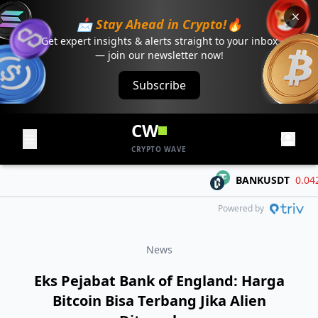
📩 Stay Ahead in Crypto!🔥
Get expert insights & alerts straight to your inbox
— join our newsletter now!
Subscribe
CW
CRYPTO WAVE
BANKUSDT
0.04269
Powered by
News
Eks Pejabat Bank of England: Harga
Bitcoin Bisa Terbang Jika Alien