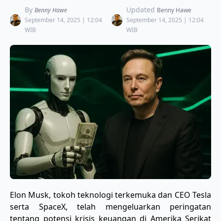
By
Updated
Benny Hawe
Benny Hawe
September 14, 2025 | 12:04
September 14, 2025 | 12:04
WIB
WIB
Elon Musk, tokoh teknologi terkemuka dan CEO Tesla
serta SpaceX, telah mengeluarkan peringatan
tentang potensi krisis keuangan di Amerika Serikat