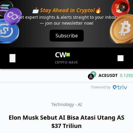
📩 Stay Ahead in Crypto!🔥
Get expert insights & alerts straight to your inbox
— join our newsletter now!
Subscribe
CW
CRYPTO WAVE
ACEUSDT
0.1292
+0
Powered by
Technology - AI
Elon Musk Sebut AI Bisa Atasi Utang AS
$37 Triliun