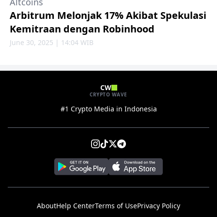
Altcoins
Arbitrum Melonjak 17% Akibat Spekulasi
Kemitraan dengan Robinhood
June 30, 2025 | 14:04 WIB
CW
CRYPTO WAVE
#1 Crypto Media in Indonesia
About
Help Center
Terms of Use
Privacy Policy