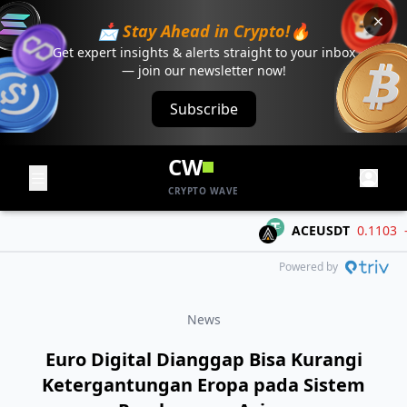
📩 Stay Ahead in Crypto!🔥
Get expert insights & alerts straight to your inbox
— join our newsletter now!
Subscribe
CW
CRYPTO WAVE
ACEUSDT
0.1103
-0.
Powered by
News
Euro Digital Dianggap Bisa Kurangi
Ketergantungan Eropa pada Sistem