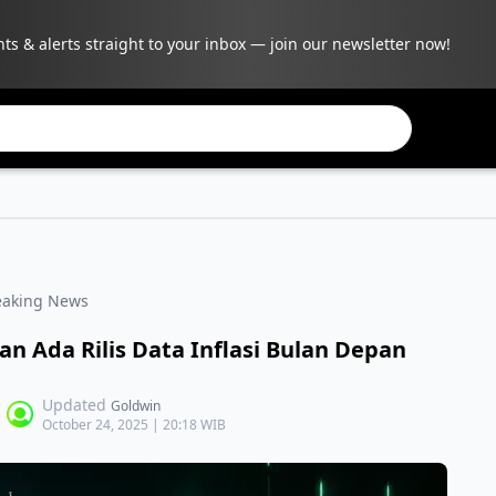
hts & alerts straight to your inbox — join our newsletter now!
eaking News
 Ada Rilis Data Inflasi Bulan Depan
Updated
Goldwin
October 24, 2025 | 20:18 WIB