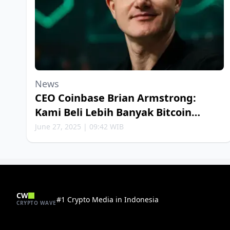
News
CEO Coinbase Brian Armstrong:
Kami Beli Lebih Banyak Bitcoin
Setiap Minggu
June 27, 2025 | 09:42 WIB
CW
#1 Crypto Media in Indonesia
CRYPTO WAVE