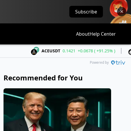
Subscribe
About
Help Center
ACEUSDT
0.1421
+0.0678 ( +91.25% )
ALLO
Powered by
Recommended for You