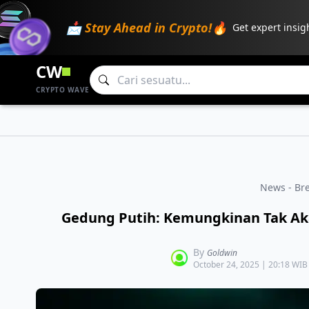
📩 Stay Ahead in Crypto!🔥
Get expert insig
CW
CRYPTO WAVE
News - Br
Gedung Putih: Kemungkinan Tak Akan
By
Goldwin
October 24, 2025 | 20:18 WIB