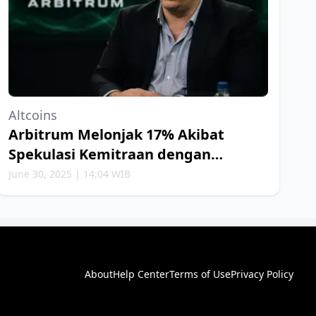
Altcoins
Arbitrum Melonjak 17% Akibat
Spekulasi Kemitraan dengan
Robinhood
June 30, 2025 | 14:04 WIB
About
Help Center
Terms of Use
Privacy Policy