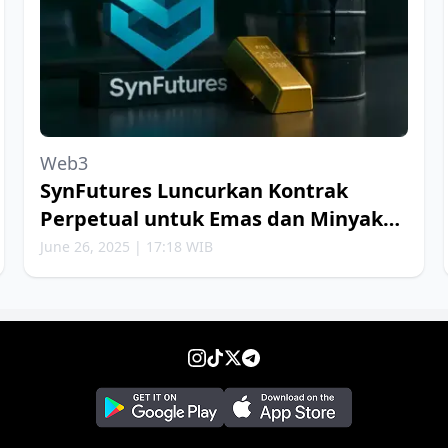
Web3
SynFutures Luncurkan Kontrak
Perpetual untuk Emas dan Minyak
Bumi
June 26, 2025 | 17:18 WIB