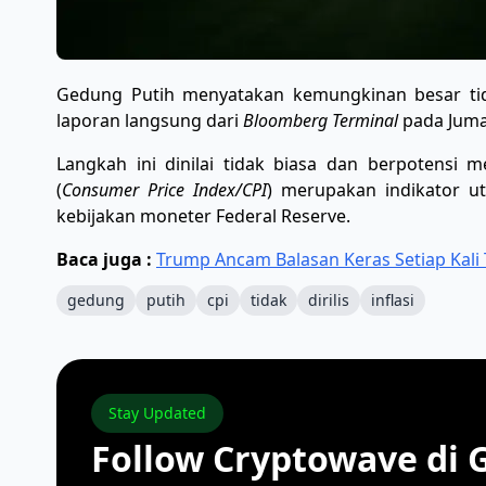
Gedung Putih menyatakan kemungkinan besar tida
laporan langsung dari
Bloomberg Terminal
pada Jumat
Langkah ini dinilai tidak biasa dan berpotensi 
(
Consumer Price Index/CPI
) merupakan indikator u
kebijakan moneter Federal Reserve.
Baca juga :
Trump Ancam Balasan Keras Setiap Kali 
gedung
putih
cpi
tidak
dirilis
inflasi
Stay Updated
Follow Cryptowave di 