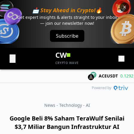
📩 Stay Ahead in Crypto!🔥
Get expert insights & alerts straight to your inbox
— join our newsletter now!
Subscribe
CW
CRYPTO WAVE
ACEUSDT
0.1292
+0
Powered by
News - Technology - AI
Google Beli 8% Saham TeraWulf Senilai
$3,7 Miliar Bangun Infrastruktur AI