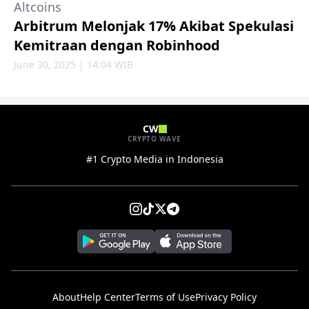
Altcoins
Arbitrum Melonjak 17% Akibat Spekulasi
Kemitraan dengan Robinhood
June 30, 2025 | 14:04 WIB
CW
CRYPTO WAVE
#1 Crypto Media in Indonesia
About
Help Center
Terms of Use
Privacy Policy