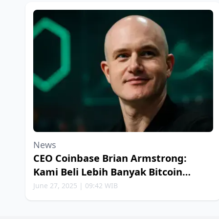
News
CEO Coinbase Brian Armstrong:
Kami Beli Lebih Banyak Bitcoin
Setiap Minggu
June 27, 2025 | 09:42 WIB