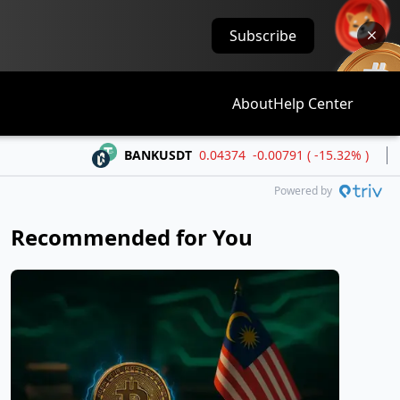
Subscribe
About
Help Center
BANKUSDT
0.04374
-0.00791 ( -15.32% )
BLE
Powered by
Recommended for You