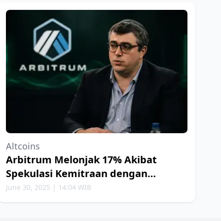
Altcoins
Arbitrum Melonjak 17% Akibat
Spekulasi Kemitraan dengan
Robinhood
June 30, 2025 | 14:04 WIB