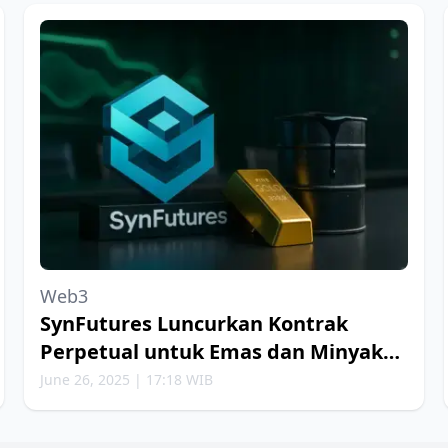
Web3
SynFutures Luncurkan Kontrak
Perpetual untuk Emas dan Minyak
Bumi
June 26, 2025 | 17:18 WIB