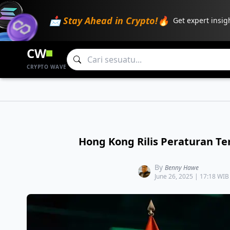
📩 Stay Ahead in Crypto!🔥
Get expert insig
CW
CRYPTO WAVE
Hong Kong Rilis Peraturan Ter
By
Benny Hawe
June 26, 2025 | 17:18 WIB