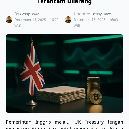
Terancam Dilarang
By
Updated
Benny Hawe
Benny Hawe
December 15, 2025 | 16:03
December 15, 2025 | 16:03
WIB
WIB
Pemerintah Inggris melalui UK Treasury tengah
menyusun aturan baru untuk membawa aset kripto