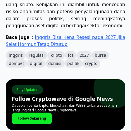
uang kripto. Kebijakan ini diambil untuk mencegah
risiko anonimitas dan potensi penyalahgunaan dana
dalam proses politik, seiring meningkatnya
penggunaan aset digital di berbagai sektor ekonomi.
Baca juga :
Inggris Bisa Kena Resesi pada 2027 Jika
Selat Hormuz Tetap Ditutup
inggris
regulasi
kripto
fca
2027
bursa
dompet
digital
donasi
politik
crypto
Stay Updated
Follow Cryptowave di Google News
Dapatkan berita kripto, blockchain, dan WEB3 terbaru setiap hari
langsung dari Google News Cryptowave.
Follow Sekarang