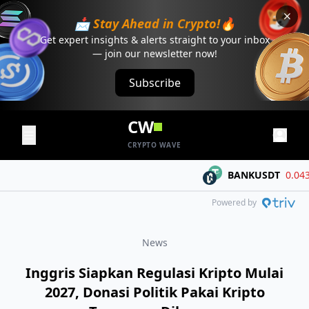
📩 Stay Ahead in Crypto!🔥
Get expert insights & alerts straight to your inbox
— join our newsletter now!
Subscribe
CW
CRYPTO WAVE
BANKUSDT
0.04309
Powered by
News
Inggris Siapkan Regulasi Kripto Mulai
2027, Donasi Politik Pakai Kripto