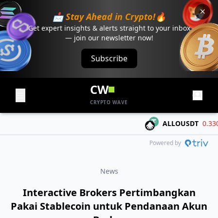
📩 Stay Ahead in Crypto!🔥
Get expert insights & alerts straight to your inbox
— join our newsletter now!
Subscribe
CW
CRYPTO WAVE
ALLOUSDT
0.3306
Powered by
News
Interactive Brokers Pertimbangkan
Pakai Stablecoin untuk Pendanaan Akun