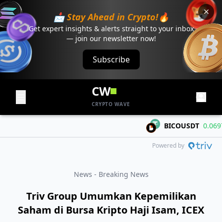
📩 Stay Ahead in Crypto!🔥
Get expert insights & alerts straight to your inbox
— join our newsletter now!
Subscribe
CW
CRYPTO WAVE
BICOUSDT
0.0697
+
Powered by
News - Breaking News
Triv Group Umumkan Kepemilikan
Saham di Bursa Kripto Haji Isam, ICEX