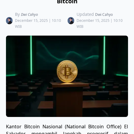
Bitcoin
By
Updated
Dwi Cahyo
Dwi Cahyo
December 15, 2025 | 10:10
December 15, 2025 | 10:10
WIB
WIB
​Kantor Bitcoin Nasional (National Bitcoin Office) El
Salvador mengambil langkah progresif dalam