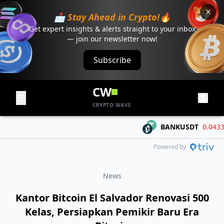
📩 Stay Ahead in Crypto!🔥
Get expert insights & alerts straight to your inbox
— join our newsletter now!
Subscribe
CW
CRYPTO WAVE
BANKUSDT
0.04334
Powered by
News
Kantor Bitcoin El Salvador Renovasi 500
Kelas, Persiapkan Pemikir Baru Era