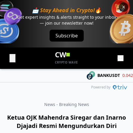
📩 Stay Ahead in Crypto!🔥
Get expert insights & alerts straight to your inbox
— join our newsletter now!
Subscribe
CW
CRYPTO WAVE
BANKUSDT
0.04225
Powered by
News - Breaking News
Ketua OJK Mahendra Siregar dan Inarno
Djajadi Resmi Mengundurkan Diri