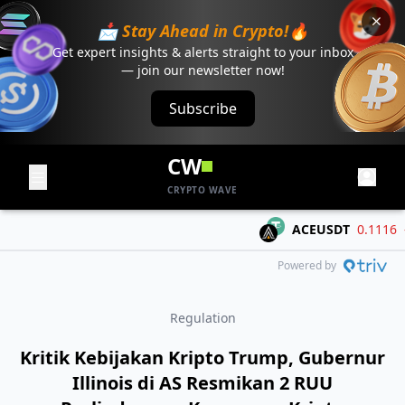
📩 Stay Ahead in Crypto!🔥
Get expert insights & alerts straight to your inbox
— join our newsletter now!
Subscribe
CW
CRYPTO WAVE
ACEUSDT
0.1116
-0.
Powered by
Regulation
Kritik Kebijakan Kripto Trump, Gubernur
Illinois di AS Resmikan 2 RUU