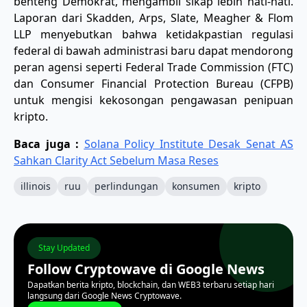
benteng Demokrat, mengambil sikap lebih hati-hati.
Laporan dari Skadden, Arps, Slate, Meagher & Flom
LLP menyebutkan bahwa ketidakpastian regulasi
federal di bawah administrasi baru dapat mendorong
peran agensi seperti Federal Trade Commission (FTC)
dan Consumer Financial Protection Bureau (CFPB)
untuk mengisi kekosongan pengawasan penipuan
kripto.
Baca juga :
Solana Policy Institute Desak Senat AS
Sahkan Clarity Act Sebelum Masa Reses
illinois
ruu
perlindungan
konsumen
kripto
Stay Updated
Follow Cryptowave di Google News
Dapatkan berita kripto, blockchain, dan WEB3 terbaru setiap hari
langsung dari Google News Cryptowave.